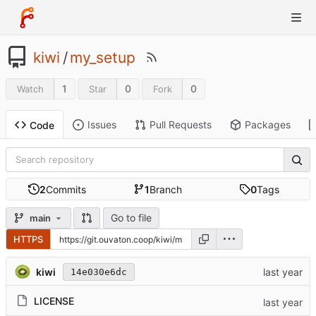
kiwi
/
my_setup
1
0
0
Watch
Star
Fork
Issues
Pull Requests
Packages
Code
2
Commits
1
Branch
0
Tags
Go to file
main
HTTPS
kiwi
14e030e6dc
LICENSE