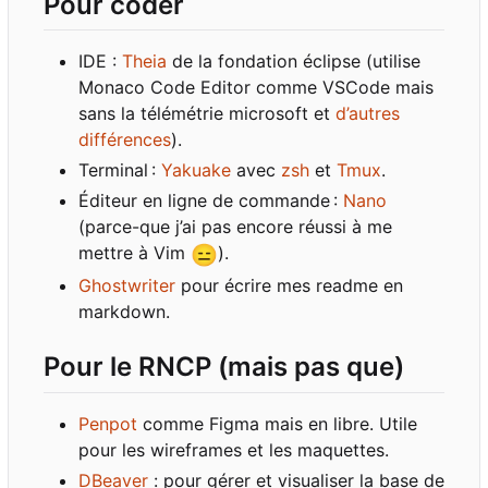
Pour coder
IDE :
Theia
de la fondation éclipse (utilise
Monaco Code Editor comme VSCode mais
sans la télémétrie microsoft et
d
’
autres
différences
).
Terminal
:
Yakuake
avec
zsh
et
Tmux
.
Éditeur en ligne de commande
:
Nano
(parce-que j
’
ai pas encore réussi à me
mettre à Vim
😑
).
Ghostwriter
pour écrire mes readme en
markdown.
Pour le RNCP (mais pas que)
Penpot
comme Figma mais en libre. Utile
pour les wireframes et les maquettes.
DBeaver
: pour gérer et visualiser la base de