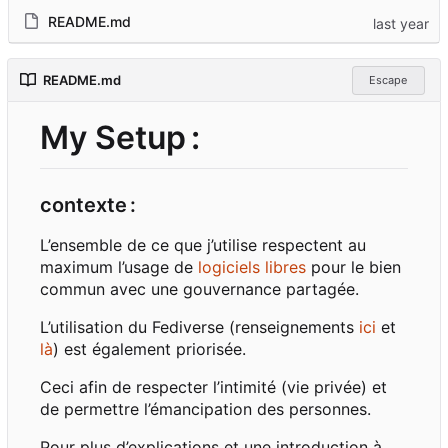
README.md
README.md
Escape
My Setup
:
contexte
:
L
’
ensemble de ce que j
’
utilise respectent au
maximum l
’
usage de
logiciels libres
pour le bien
commun avec une gouvernance partagée.
L
’
utilisation du Fediverse (renseignements
ici
et
là
) est également priorisée.
Ceci afin de respecter l
’
intimité (vie privée) et
de permettre l
’
émancipation des personnes.
Pour plus d
’
explications et une introduction à