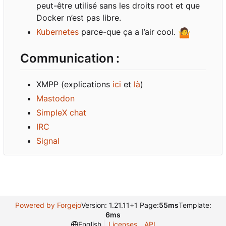
peut-être utilisé sans les droits root et que
Docker n
’
est pas libre.
Kubernetes
parce-que ça a l
’
air cool.
🤷
Communication
:
XMPP (explications
ici
et
là
)
Mastodon
SimpleX chat
IRC
Signal
Powered by Forgejo
Version: 1.21.11+1 Page:
55ms
Template:
6ms
English
Licenses
API